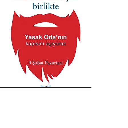
Söyleşi ve etkinlikler için
aşağıdaki e-posta
adresiyle iletişime
geçebilirsiniz.